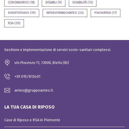
CORONAVIRUS
(18)
DISABILI
(9)
DISABILITÀ
(13)
DIVERTISTUDIO
(19)
INTERVISTANDOANTEO
(23)
PSICHIATRIA
(17)
RSA
(20)
Gestione e implementazione di servizi socio-sanitari complessi.
via Piacenza 11, 13900, Biella (BI)
+39 015/813401
anteo@gruppoanteo.it
LA TUA CASA DI RIPOSO
Case di Riposo e RSA in Piemonte