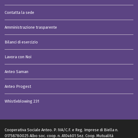
Contatta la sede
Amministrazione trasparente
Bilanci di esercizio
Lavora con Noi
Anteo Saman
Anteo Progest
Whistleblowing 231
Cooperativa Sociale Anteo. P. IVA/C.F. e Reg. Imprese di Biella n.
01758780025 Albo soc. coop. n. A104601 Sez. Coop. Mutualità