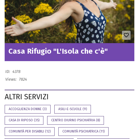
Casa Rifugio "L'Isola che c'è"
ID:
4378
Views:
7824
ALTRI SERVIZI
ACCOGLIENZA DONNE
(3)
ASILI-E-SCUOLE
(9)
CASA DI RIPOSO
(35)
CENTRO DIURNO PSICHIATRIA
(8)
COMUNITÀ PER DISABILI
(12)
COMUNITÀ PSICHIATRICA
(11)