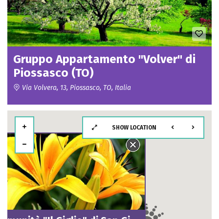
Gruppo Appartamento "Volver" di
Piossasco (TO)
Via Volvera, 13, Piossasco, TO, Italia
SHOW LOCATION
27