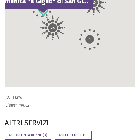
Comunità "Il Giglio" di San Gillio (TO)
13
6
28
4
ID:
11216
Views:
10662
ALTRI SERVIZI
ACCOGLIENZA DONNE
(3)
ASILI-E-SCUOLE
(9)