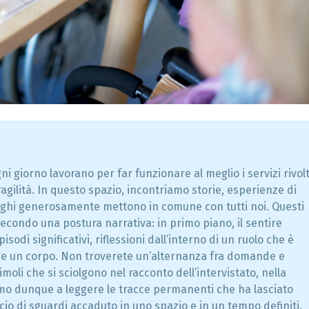
S
e
r
v
i
z
i
b
a
n
c
a
r
i
U
n
i giorno lavorano per far funzionare al meglio i servizi rivolt
i
agilità. In questo spazio, incontriamo storie, esperienze di
c
r
lleghi generosamente mettono in comune con tutti noi. Questi
e
econdo una postura narrativa: in primo piano, il sentire
d
i
isodi significativi, riflessioni dall’interno di un ruolo che è
t
ge un corpo. Non troverete un’alternanza fra domande e
D
oli che si sciolgono nel racconto dell’intervistato, nella
i
v
mo dunque a leggere le tracce permanenti che ha lasciato
e
r
ccio di sguardi accaduto in uno spazio e in un tempo definiti.