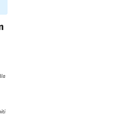
n
lla
iti