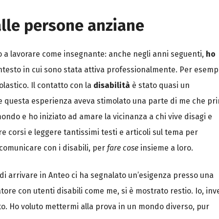
n
v
e
alle persone anziane
n
z
i
o
to a lavorare come insegnante: anche negli anni seguenti,
ho
n
i
ntesto in cui sono stata attiva professionalmente. Per esemp
lastico. Il contatto con la
disabilità
è stato quasi un
e questa esperienza aveva stimolato una parte di me che pr
ondo e ho iniziato ad amare la vicinanza a chi vive disagi e
e corsi e leggere tantissimi testi e articoli sul tema per
omunicare con i disabili, per
fare cose
insieme a loro.
 di arrivare in Anteo ci ha segnalato un’esigenza presso una
tore con utenti disabili come me, si è mostrato restio. Io, inv
ato. Ho voluto mettermi alla prova in un mondo diverso, pur