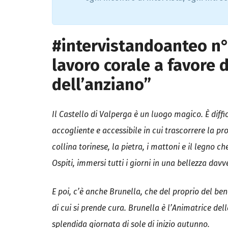
i
a
l
e
#intervistandoanteo n° 
P
i
lavoro corale a favore d
a
t
t
dell’anziano”
a
f
o
r
m
Il Castello di Valperga è un luogo magico. È dif
a
d
accogliente e accessibile in cui trascorrere la pr
i
a
collina torinese, la pietra, i mattoni e il legno 
g
g
Ospiti, immersi tutti i giorni in una bellezza dav
r
e
g
a
E poi, c’è anche Brunella, che del proprio del bene
z
i
di cui si prende cura. Brunella è l’Animatrice de
o
n
splendida giornata di sole di inizio autunno.
e