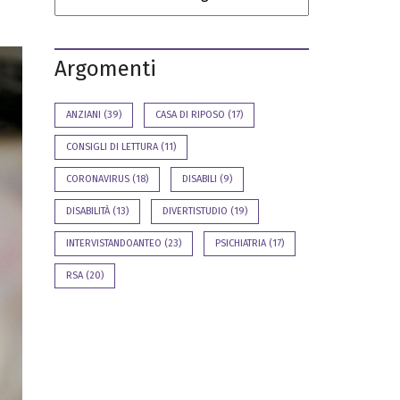
t
n
e
a
o
l
a
B
z
Argomenti
i
i
l
o
a
n
n
ANZIANI
i
(39)
CASA DI RIPOSO
(17)
c
i
I
CONSIGLI DI LETTURA
(11)
o
n
S
s
CORONAVIRUS
(18)
DISABILI
(9)
o
e
c
r
i
i
DISABILITÀ
(13)
DIVERTISTUDIO
(19)
a
m
l
e
INTERVISTANDOANTEO
(23)
PSICHIATRIA
(17)
e
n
t
R
i
RSA
(20)
a
s
s
e
g
n
a
s
t