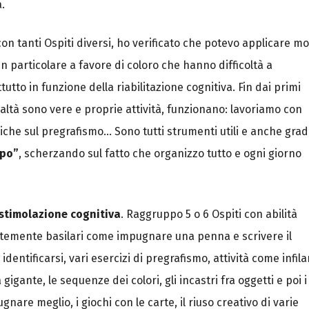
.
 con tanti Ospiti diversi, ho verificato che potevo applicare mo
in particolare a favore di coloro che hanno difficoltà a
utto in funzione della riabilitazione cognitiva. Fin dai primi
 realtà sono vere e proprie attività, funzionano: lavoriamo con
che sul pregrafismo… Sono tutti strumenti utili e anche gradi
apo”
, scherzando sul fatto che organizzo tutto e ogni giorno
stimolazione cognitiva
. Raggruppo 5 o 6 Ospiti con abilità
entemente basilari come impugnare una penna e scrivere il
entificarsi, vari esercizi di pregrafismo, attività come infila
igante, le sequenze dei colori, gli incastri fra oggetti e poi i
nare meglio, i giochi con le carte, il riuso creativo di varie