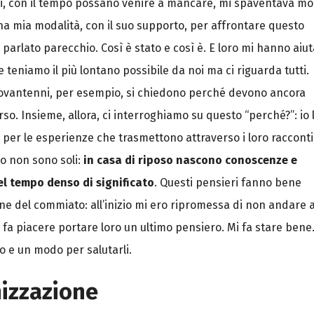
ni, con il tempo possano venire a mancare, mi spaventava mol
na mia modalità, con il suo supporto, per affrontare questo
 parlato parecchio. Così è stato e così è. E loro mi hanno aiu
 teniamo il più lontano possibile da noi ma ci riguarda tutti.
anovantenni, per esempio, si chiedono perché devono ancora
so. Insieme, allora, ci interroghiamo su questo “perché?”: io l
 per le esperienze che trasmettono attraverso i loro racconti
to non sono soli:
in casa di riposo nascono conoscenze e
del tempo denso di significato
. Questi pensieri fanno bene
e del commiato: all’inizio mi ero ripromessa di non andare 
 fa piacere portare loro un ultimo pensiero. Mi fa stare bene
 e un modo per salutarli.
nizzazione