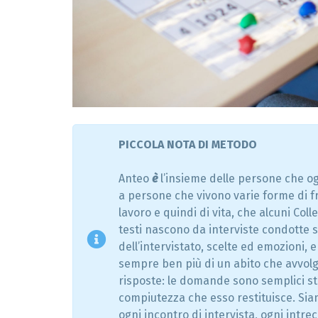
o
I
e
n
N
e
O
P
R
r
Q
I
o
u
g
a
e
l
S
t
i
O
t
t
C
a
à
I
z
A
i
L
o
PICCOLA NOTA DI METODO
I
n
e
e
Anteo
è
l’insieme delle persone che ogn
I
i
N
n
a persone che vivono varie forme di fr
S
n
E
o
lavoro e quindi di vita, che alcuni Co
R
v
testi nascono da interviste condotte s
I
a
M
z
dell’intervistato, scelte ed emozioni, ep
E
i
sempre ben più di un abito che avvol
N
o
T
n
risposte: le domande sono semplici stim
I
e
s
compiutezza che esso restituisce. Sia
o
ogni incontro di intervista, ogni intre
c