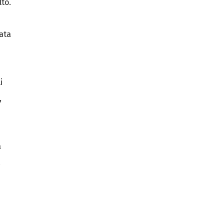
to.
tata
i
,
a
.