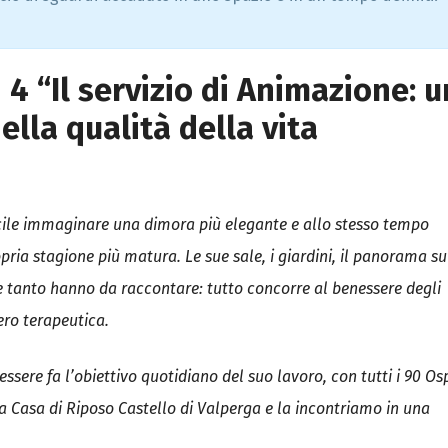
t
i
s
t
u
4 “Il servizio di Animazione: u
d
i
o
ella qualità della vita
C
a
s
a
v
a
ficile immaginare una dimora più elegante e allo stesso tempo
c
a
opria stagione più matura. Le sue sale, i giardini, il panorama su
n
z
che tanto hanno da raccontare: tutto concorre al benessere degli
e
I
vero terapeutica.
m
p
e
r
ssere fa l’obiettivo quotidiano del suo lavoro, con tutti i 90 Osp
i
a
lla Casa di Riposo Castello di Valperga e la incontriamo in una
C
o