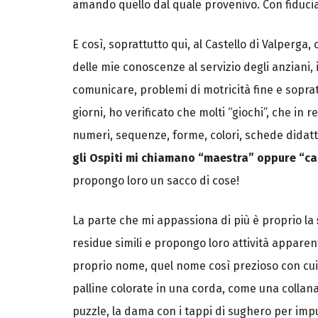
amando quello dal quale provenivo. Con fiducia
E così, soprattutto qui, al Castello di Valperga,
delle mie conoscenze al servizio degli anziani, 
comunicare, problemi di motricità fine e sopratt
giorni, ho verificato che molti “giochi”, che in
numeri, sequenze, forme, colori, schede didatti
gli Ospiti mi chiamano “maestra” oppure “c
propongo loro un sacco di cose!
La parte che mi appassiona di più è proprio la
residue simili e propongo loro attività appar
proprio nome, quel nome così prezioso con cui id
palline colorate in una corda, come una collana g
puzzle, la dama con i tappi di sughero per impug