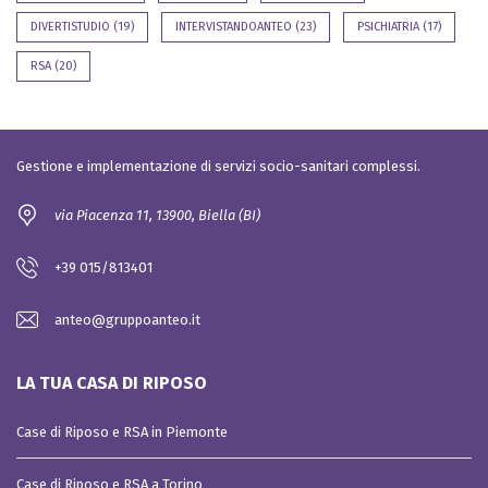
DIVERTISTUDIO
(19)
INTERVISTANDOANTEO
(23)
PSICHIATRIA
(17)
RSA
(20)
Gestione e implementazione di servizi socio-sanitari complessi.
via Piacenza 11, 13900, Biella (BI)
+39 015/813401
anteo@gruppoanteo.it
LA TUA CASA DI RIPOSO
Case di Riposo e RSA in Piemonte
Case di Riposo e RSA a Torino