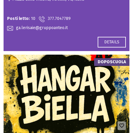
Contact for price
Posti letto:
10
377.7047789
ga.lerisaie@gruppoanteo.it
DETAILS
DOPOSCUOLA