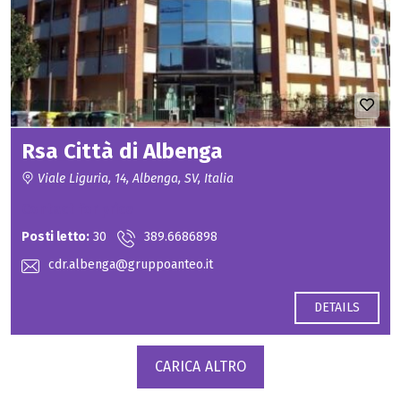
Rsa Città di Albenga
Viale Liguria, 14, Albenga, SV, Italia
Contact for price
Posti letto:
30
389.6686898
cdr.albenga@gruppoanteo.it
DETAILS
CARICA ALTRO