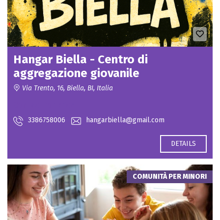
Hangar Biella - Centro di
aggregazione giovanile
Via Trento, 16, Biella, BI, Italia
Contact for price
3386758006
hangarbiella@gmail.com
DETAILS
COMUNITÀ PER MINORI