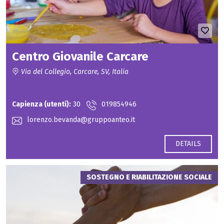
Centro Giovanile Carcare
Via del Collegio, Carcare, SV, Italia
Contact for price
Capienza (utenti):
30
019854946
lorenzo.bevanda@gruppoanteo.it
DETAILS
SOSTEGNO E RIABILITAZIONE SOCIALE