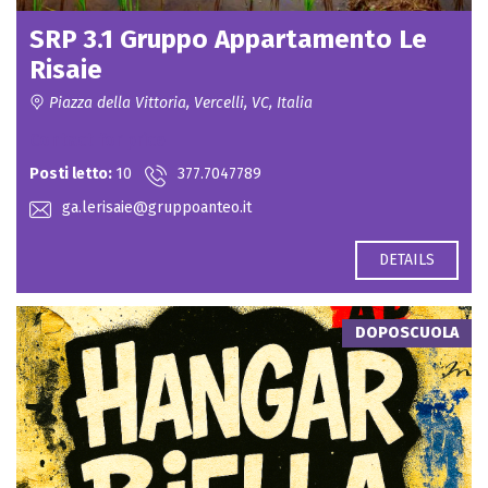
SRP 3.1 Gruppo Appartamento Le
Risaie
Piazza della Vittoria, Vercelli, VC, Italia
Contact for price
Posti letto:
10
377.7047789
ga.lerisaie@gruppoanteo.it
DETAILS
DOPOSCUOLA