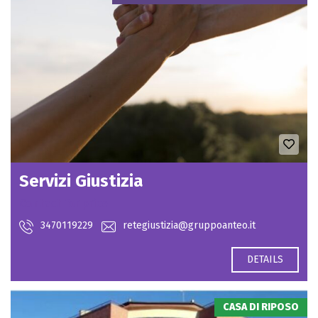
Servizi Giustizia
Contact for price
3470119229
retegiustizia@gruppoanteo.it
DETAILS
CASA DI RIPOSO