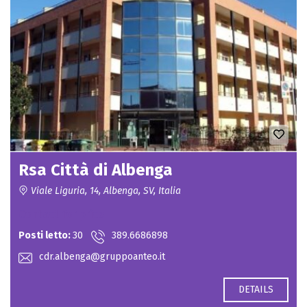
Rsa Città di Albenga
Viale Liguria, 14, Albenga, SV, Italia
Contact for price
Posti letto:
30
389.6686898
cdr.albenga@gruppoanteo.it
DETAILS