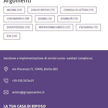
Argomenti
ANZIANI
(39)
CASA DI RIPOSO
(17)
CONSIGLI DI LETTURA
(11)
CORONAVIRUS
(18)
DISABILI
(9)
DISABILITÀ
(13)
DIVERTISTUDIO
(19)
INTERVISTANDOANTEO
(23)
PSICHIATRIA
(17)
RSA
(20)
Gestione e implementazione di servizi socio-sanitari complessi.
via Piacenza 11, 13900, Biella (BI)
+39 015/813401
anteo@gruppoanteo.it
LA TUA CASA DI RIPOSO