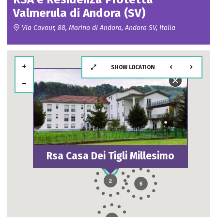
Valmerula di Andora (SV)
Via Cavour, 88, Marina di Andora, Andora SV, Italia
SHOW LOCATION
5
Rsa Casa Dei Tigli Millesimo
2
6