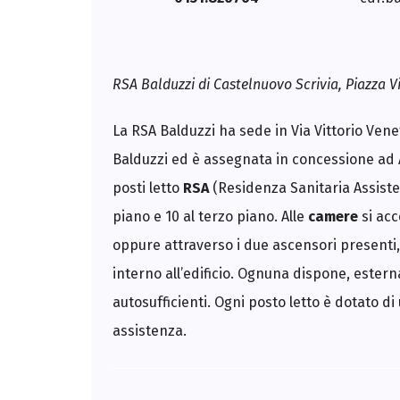
i
a
l
e
P
RSA Balduzzi di Castelnuovo Scrivia, Piazza Vi
i
a
t
La RSA Balduzzi ha sede in Via Vittorio Venet
t
a
f
Balduzzi ed è assegnata in concessione ad A
o
r
posti letto
RSA
(Residenza Sanitaria Assisten
m
a
piano e 10 al terzo piano. Alle
camere
si acc
d
i
oppure attraverso i due ascensori presenti, u
a
g
interno all’edificio. Ognuna dispone, esterna
g
r
autosufficienti. Ogni posto letto è dotato d
e
g
assistenza.
a
z
i
o
n
e