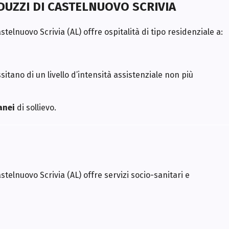
n
LDUZZI DI CASTELNUOVO SCRIVIA
v
e
n
elnuovo Scrivia (AL) offre ospitalità di tipo residenziale a:
z
i
o
n
i
itano di un livello d’intensità assistenziale non più
anei
di sollievo.
telnuovo Scrivia (AL) offre servizi socio-sanitari e