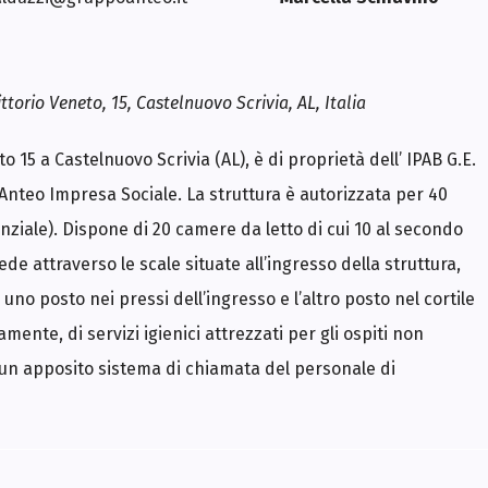
t
i
s
t
u
d
ttorio Veneto, 15, Castelnuovo Scrivia, AL, Italia
i
o
C
o 15 a Castelnuovo Scrivia (AL), è di proprietà dell’ IPAB G.E.
a
s
nteo Impresa Sociale. La struttura è autorizzata per 40
a
v
ziale). Dispone di 20 camere da letto di cui 10 al secondo
a
c
ede attraverso le scale situate all’ingresso della struttura,
a
n
no posto nei pressi dell’ingresso e l’altro posto nel cortile
z
e
mente, di servizi igienici attrezzati per gli ospiti non
I
m
p
i un apposito sistema di chiamata del personale di
e
r
i
a
C
o