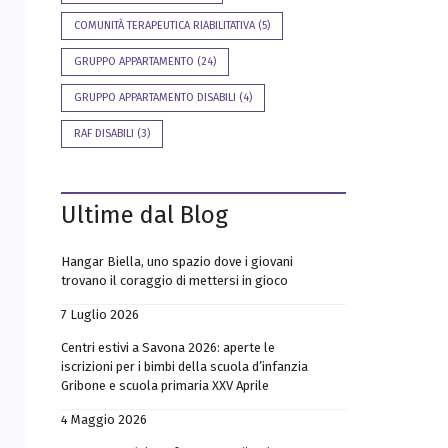
a
m
COMUNITÀ TERAPEUTICA RIABILITATIVA
(5)
p
a
GRUPPO APPARTAMENTO
(24)
F
A
GRUPPO APPARTAMENTO DISABILI
(4)
Q
RAF DISABILI
(3)
Ultime dal Blog
Hangar Biella, uno spazio dove i giovani
trovano il coraggio di mettersi in gioco
7 Luglio 2026
Centri estivi a Savona 2026: aperte le
iscrizioni per i bimbi della scuola d’infanzia
Gribone e scuola primaria XXV Aprile
4 Maggio 2026