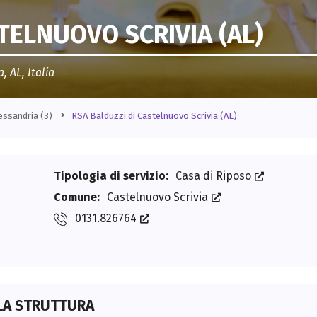
L
i
TELNUOVO SCRIVIA (AL)
f
e
s
t
y
, AL, Italia
l
e
S
essandria
(3)
RSA Balduzzi di Castelnuovo Scrivia (AL)
e
r
v
i
z
Tipologia di servizio:
Casa di Riposo
i
b
Comune:
Castelnuovo Scrivia
a
n
0131.826764
c
a
r
i
C
r
e
d
LA STRUTTURA
e
m