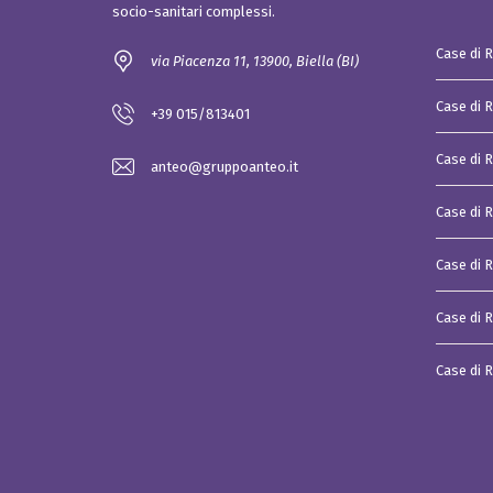
socio-sanitari complessi.
i
a
l
Case di 
via Piacenza 11, 13900, Biella (BI)
e
P
Case di 
i
+39 015/813401
a
t
Case di 
t
anteo@gruppoanteo.it
a
f
o
Case di R
r
m
a
Case di 
d
i
a
Case di R
g
g
r
Case di 
e
g
a
z
i
o
n
e