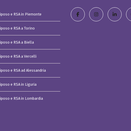
t
i
s
Riposo e RSA in Piemonte
t
u
d
Riposo e RSA a Torino
i
o
C
Riposo e RSA a Biella
a
s
a
iposo e RSA a Vercelli
v
a
c
Riposo e RSA ad Alessandria
a
n
z
iposo e RSA in Liguria
e
I
m
p
Riposo e RSA in Lombardia
e
r
i
a
C
o