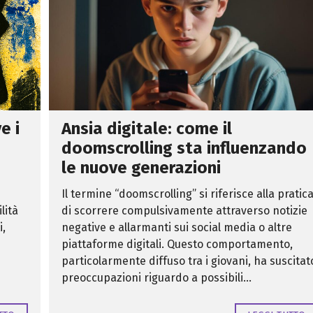
L
i
f
e
s
t
y
l
e
S
e
e i
Ansia digitale: come il
r
v
doomscrolling sta influenzando
i
z
le nuove generazioni
i
b
Il termine “doomscrolling” si riferisce alla pratic
a
n
lità
di scorrere compulsivamente attraverso notizie
c
a
i,
negative e allarmanti sui social media o altre
r
piattaforme digitali. Questo comportamento,
i
C
particolarmente diffuso tra i giovani, ha suscitat
r
preoccupazioni riguardo a possibili...
e
d
e
m