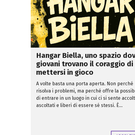
a
i
T
v
A
S
a
L
o
t
E
c
o
i
e
a
l
D
l
a
I
L
p
S
a
u
A
b
b
B
b
Hangar Biella, uno spazio dov
I
G
l
L
o
giovani trovano il coraggio di
i
I
v
c
e
mettersi in gioco
a
r
a
D
n
m
I
a
A volte basta una porta aperta. Non perché
m
P
n
i
risolva i problemi, ma perché offre la possibi
E
c
n
N
e
di entrare in un luogo in cui ci si sente accolt
i
D
s
F
E
ascoltati e liberi di essere sé stessi. È...
t
o
N
r
r
Z
a
m
E
z
a
i
z
o
i
M
n