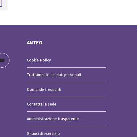
a
m
p
a
F
A
Q
ANTEO
Cookie Policy
Trattamento dei dati personali
Domande frequenti
Contatta la sede
Amministrazione trasparente
Bilanci di esercizio