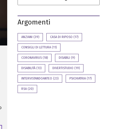
t
n
e
a
o
l
a
B
z
Argomenti
i
i
l
o
a
n
n
ANZIANI
i
(39)
CASA DI RIPOSO
(17)
c
i
I
CONSIGLI DI LETTURA
(11)
o
n
S
s
CORONAVIRUS
(18)
DISABILI
(9)
o
e
c
r
i
i
DISABILITÀ
(13)
DIVERTISTUDIO
(19)
a
m
l
e
INTERVISTANDOANTEO
(23)
PSICHIATRIA
(17)
a
e
n
t
R
i
RSA
(20)
a
s
s
e
o
g
n
a
s
t