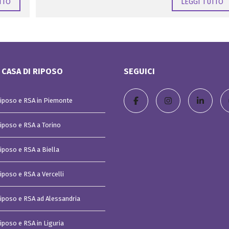
TTO
LEGGI TUTTO
S
e
r
v
i
z
i
b
 CASA DI RIPOSO
SEGUICI
a
n
c
a
Riposo e RSA in Piemonte
r
i
U
Riposo e RSA a Torino
n
i
c
r
Riposo e RSA a Biella
e
d
i
iposo e RSA a Vercelli
t
D
Riposo e RSA ad Alessandria
i
v
e
iposo e RSA in Liguria
r