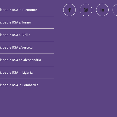
t
i
Riposo e RSA in Piemonte
s
t
u
d
Riposo e RSA a Torino
i
o
Riposo e RSA a Biella
C
a
s
iposo e RSA a Vercelli
a
v
a
Riposo e RSA ad Alessandria
c
a
n
z
iposo e RSA in Liguria
e
I
m
Riposo e RSA in Lombardia
p
e
r
i
a
C
o