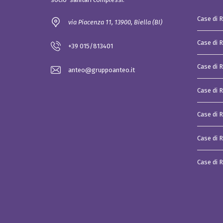
i
a
Case di 
l
via Piacenza 11, 13900, Biella (BI)
e
Case di 
P
+39 015/813401
i
a
t
Case di 
anteo@gruppoanteo.it
t
a
f
Case di R
o
r
m
Case di 
a
d
i
Case di R
a
g
g
Case di 
r
e
g
a
z
i
o
n
e