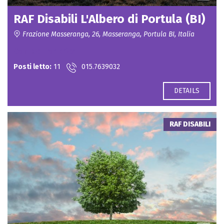
RAF Disabili L'Albero di Portula (BI)
Frazione Masseranga, 26, Masseranga, Portula BI, Italia
Contact for price
Posti letto:
11
015.7639032
DETAILS
RAF DISABILI