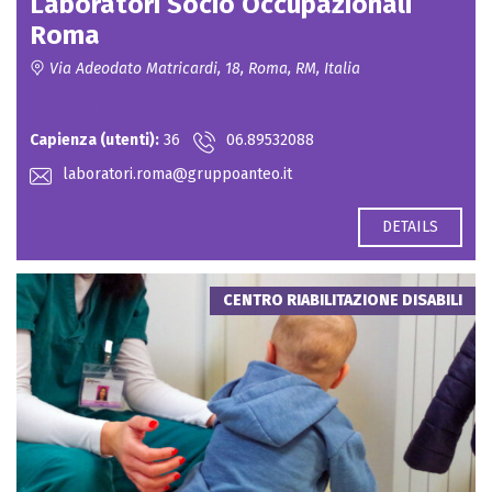
Laboratori Socio Occupazionali
Roma
Via Adeodato Matricardi, 18, Roma, RM, Italia
Contact for price
Capienza (utenti):
36
06.89532088
laboratori.roma@gruppoanteo.it
DETAILS
CENTRO RIABILITAZIONE DISABILI