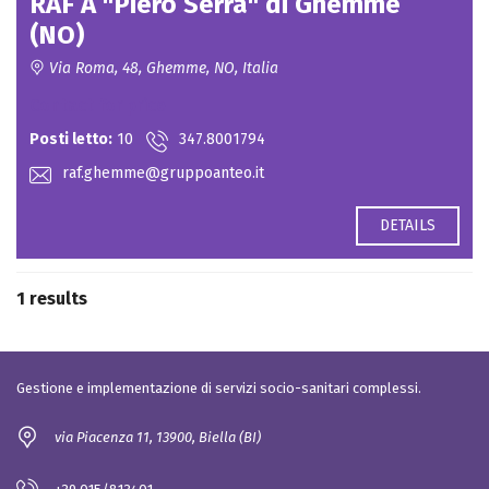
RAF A "Piero Serra" di Ghemme
(NO)
Via Roma, 48, Ghemme, NO, Italia
Contact for price
Posti letto:
10
347.8001794
raf.ghemme@gruppoanteo.it
DETAILS
1 results
Gestione e implementazione di servizi socio-sanitari complessi.
via Piacenza 11, 13900, Biella (BI)