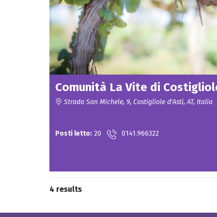
i
a
l
e
P
i
a
t
t
a
Comunità La Vite di Costigliole
f
o
r
Strada San Michele, 9, Costigliole d'Asti, AT, Italia
m
a
Contact for price
d
i
Posti letto:
20
0141.966322
a
g
g
r
e
g
a
z
4 results
i
o
n
e