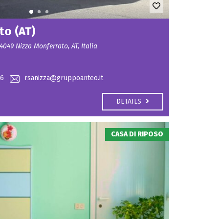
a
m
p
a
to (AT)
F
4049 Nizza Monferrato, AT, Italia
A
Q
36
rsanizza@gruppoanteo.it
DETAILS
CASA DI RIPOSO