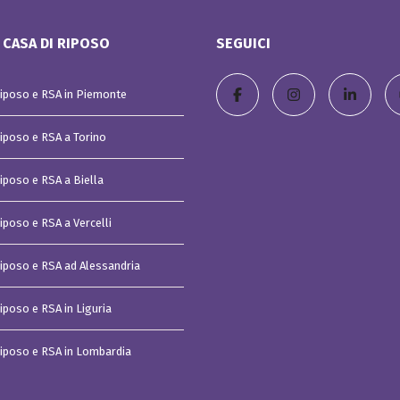
n
v
e
 CASA DI RIPOSO
SEGUICI
n
z
i
o
Riposo e RSA in Piemonte
n
i
Riposo e RSA a Torino
Riposo e RSA a Biella
iposo e RSA a Vercelli
Riposo e RSA ad Alessandria
iposo e RSA in Liguria
Riposo e RSA in Lombardia