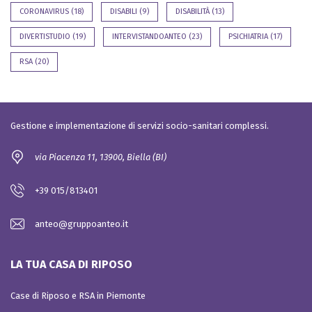
CORONAVIRUS
(18)
DISABILI
(9)
DISABILITÀ
(13)
DIVERTISTUDIO
(19)
INTERVISTANDOANTEO
(23)
PSICHIATRIA
(17)
RSA
(20)
Gestione e implementazione di servizi socio-sanitari complessi.
via Piacenza 11, 13900, Biella (BI)
+39 015/813401
anteo@gruppoanteo.it
LA TUA CASA DI RIPOSO
Case di Riposo e RSA in Piemonte