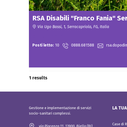
o
I
e
n
N
e
O
P
R
r
RSA Disabili "Franco Fania" Se
Q
I
o
u
g
a
Via Ugo Bassi, 1, Serracapriola, FG, Italia
e
l
S
t
i
Contact for price
O
t
t
C
a
à
Posti letto:
10
0888.681588
rsa.dopodi
I
z
A
i
L
o
I
n
e
e
I
i
N
n
1 results
S
n
E
o
R
v
I
a
M
z
E
i
N
o
LA TUA
Gestione e implementazione di servizi
T
n
socio-sanitari complessi.
I
e
s
o
Case di 
via Piacenza 11, 13900, Biella (BI)
c