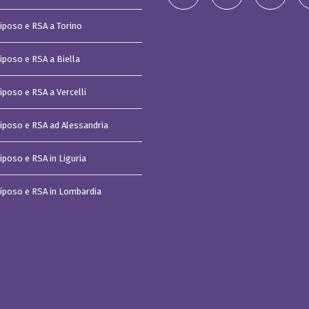
t
i
Riposo e RSA a Torino
s
t
u
d
Riposo e RSA a Biella
i
o
iposo e RSA a Vercelli
C
a
s
Riposo e RSA ad Alessandria
a
v
a
iposo e RSA in Liguria
c
a
n
z
Riposo e RSA in Lombardia
e
I
m
p
e
r
i
a
C
o