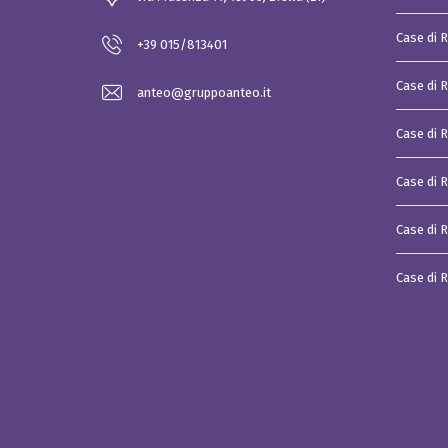
i
a
Case di 
l
+39 015/813401
e
Case di 
P
anteo@gruppoanteo.it
i
a
t
Case di R
t
a
f
Case di 
o
r
m
Case di R
a
d
i
Case di 
a
g
g
r
e
g
a
z
i
o
n
e