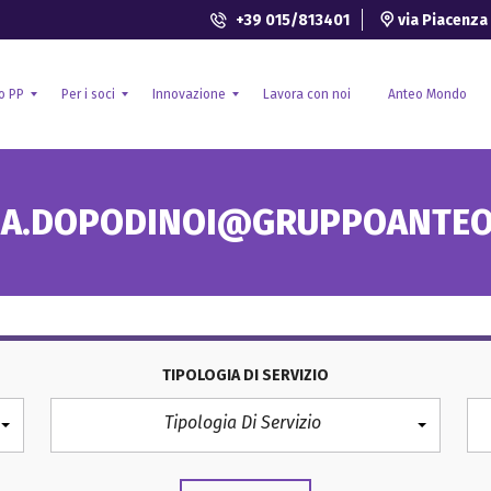
+39 015/813401
via Piacenza 
o PP
Per i soci
Innovazione
Lavora con noi
Anteo Mondo
S
R
A.DOPODINOI@GRUPPOANTEO
a
i
n
c
i
e
t
r
à
c
i
a
n
e
t
s
e
v
g
i
TIPOLOGIA DI SERVIZIO
r
l
a
u
Tipologia Di Servizio
t
p
i
p
v
o
a