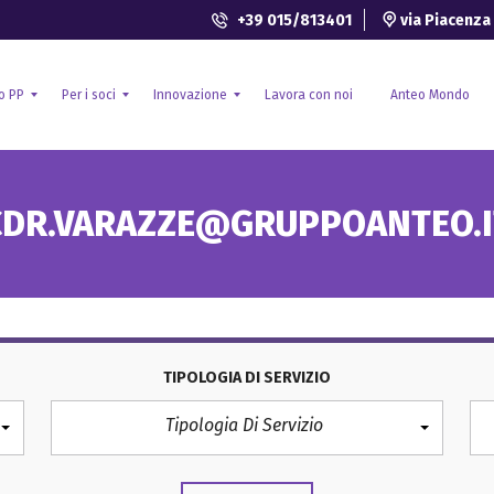
+39 015/813401
via Piacenza 
o PP
Per i soci
Innovazione
Lavora con noi
Anteo Mondo
S
R
CDR.VARAZZE@GRUPPOANTEO.I
a
i
n
c
i
e
t
r
à
c
i
a
n
e
t
s
e
v
g
i
TIPOLOGIA DI SERVIZIO
r
l
a
u
Tipologia Di Servizio
t
p
i
p
v
o
a