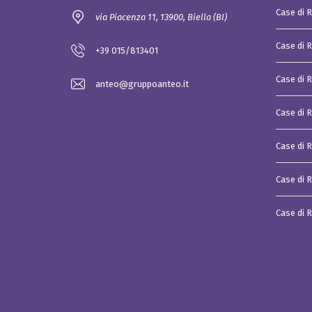
i
Case di 
via Piacenza 11, 13900, Biella (BI)
a
l
e
Case di 
+39 015/813401
P
i
Case di 
a
anteo@gruppoanteo.it
t
t
a
Case di R
f
o
r
Case di 
m
a
d
Case di R
i
a
g
Case di 
g
r
e
g
a
z
i
o
n
e