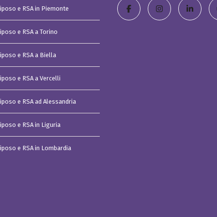
t
Riposo e RSA in Piemonte
i
s
t
Riposo e RSA a Torino
u
d
i
o
Riposo e RSA a Biella
C
a
iposo e RSA a Vercelli
s
a
v
Riposo e RSA ad Alessandria
a
c
a
iposo e RSA in Liguria
n
z
e
Riposo e RSA in Lombardia
I
m
p
e
r
i
a
C
o