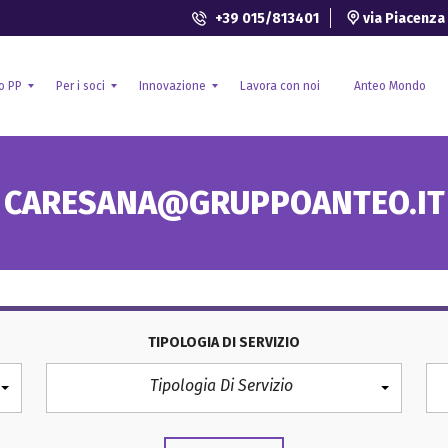
+39 015/813401
via Piacenza 
o PP
Per i soci
Innovazione
Lavora con noi
Anteo Mondo
S
R
CARESANA@GRUPPOANTEO.IT
a
i
n
c
i
e
t
r
à
c
i
a
n
e
t
s
e
v
g
i
TIPOLOGIA DI SERVIZIO
r
l
a
u
Tipologia Di Servizio
t
p
i
p
v
o
a