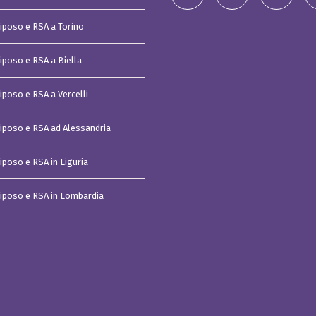
t
i
Riposo e RSA a Torino
s
t
u
d
Riposo e RSA a Biella
i
o
iposo e RSA a Vercelli
C
a
s
Riposo e RSA ad Alessandria
a
v
a
iposo e RSA in Liguria
c
a
n
z
Riposo e RSA in Lombardia
e
I
m
p
e
r
i
a
C
o