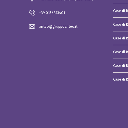
i
a
Case di 
l
+39 015/813401
e
Case di 
P
anteo@gruppoanteo.it
i
a
t
Case di R
t
a
f
Case di 
o
r
m
Case di R
a
d
i
Case di 
a
g
g
r
e
g
a
z
i
o
n
e