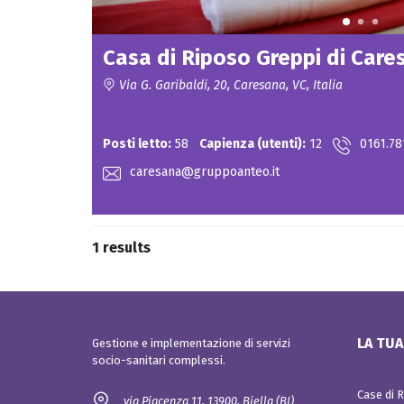
o
I
e
n
N
e
O
P
R
r
Casa di Riposo Greppi di Care
Q
I
o
u
g
a
Via G. Garibaldi, 20, Caresana, VC, Italia
e
l
S
t
i
Contact for price
O
t
t
C
a
à
Posti letto:
58
Capienza (utenti):
12
0161.78
I
z
A
i
L
caresana@gruppoanteo.it
o
I
n
e
e
I
i
N
n
1 results
S
n
E
o
R
v
I
a
M
z
E
i
N
o
LA TUA
Gestione e implementazione di servizi
T
n
socio-sanitari complessi.
I
e
s
o
Case di 
via Piacenza 11, 13900, Biella (BI)
c