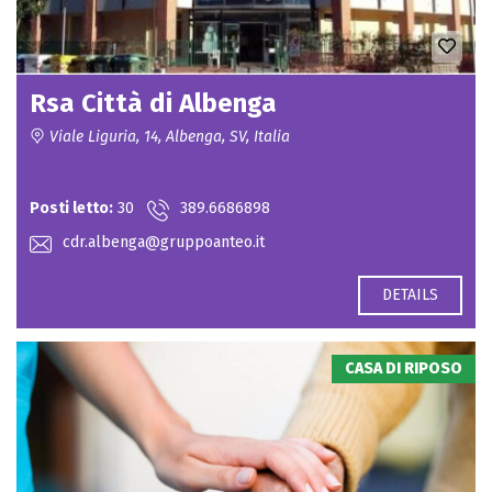
Rsa Città di Albenga
Viale Liguria, 14, Albenga, SV, Italia
Contact for price
Posti letto:
30
389.6686898
cdr.albenga@gruppoanteo.it
DETAILS
CASA DI RIPOSO