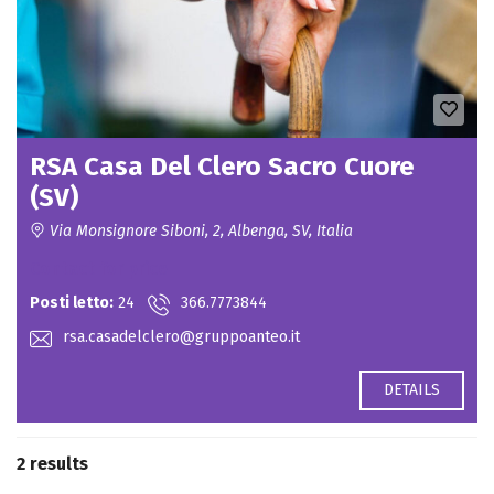
RSA Casa Del Clero Sacro Cuore
(SV)
Via Monsignore Siboni, 2, Albenga, SV, Italia
Contact for price
Posti letto:
24
366.7773844
rsa.casadelclero@gruppoanteo.it
DETAILS
2 results